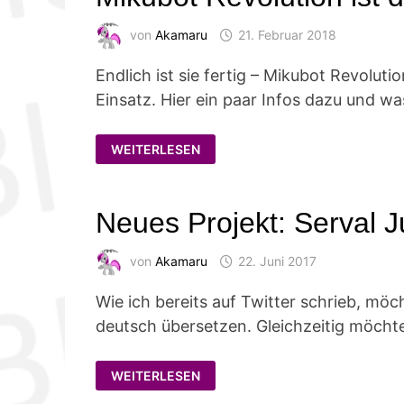
von
Akamaru
21. Februar 2018
Endlich ist sie fertig – Mikubot Revolutio
Einsatz. Hier ein paar Infos dazu und wa
MIKUBOT
WEITERLESEN
REVOLUTION
IST
DA!
Neues Projekt: Serval 
von
Akamaru
22. Juni 2017
Wie ich bereits auf Twitter schrieb, mö
deutsch übersetzen. Gleichzeitig möchte
NEUES
WEITERLESEN
PROJEKT:
SERVAL