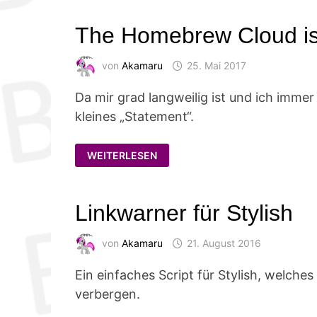
JUMP
AUF
DEUTSCH!
The Homebrew Cloud ist 
von
Akamaru
25. Mai 2017
Da mir grad langweilig ist und ich immer
kleines „Statement“.
THE
WEITERLESEN
HOMEBREW
CLOUD
IST
NICHT
TOT!
Linkwarner für Stylish
von
Akamaru
21. August 2016
Ein einfaches Script für Stylish, welche
verbergen.