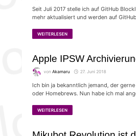
Seit Juli 2017 stelle ich auf GitHub Block
mehr aktualisiert und werden auf GitHub 
MEINE
WEITERLESEN
PI-
HOLE-
LISTEN
WERDEN
EINGESTELLT
Apple IPSW Archivieru
von
Akamaru
27. Juni 2018
Ich bin ja bekanntlich jemand, der gerne 
oder Homebrews. Nun habe ich mal ang
APPLE
WEITERLESEN
IPSW
ARCHIVIERUNG
Mikubot Revolution ist d