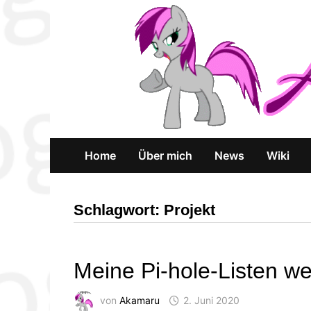
Zum
Inhalt
springen
Home
Über mich
News
Wiki
Schlagwort:
Projekt
Meine Pi-hole-Listen we
von
Akamaru
2. Juni 2020