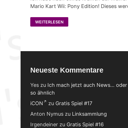
Mario Kart Wii: Pony Edition! Dieses wer
EIN
WEITERLESEN
ALTES
PROJEKT
WIRD
FORTGEFÜHRT
Neueste Kommentare
Yes
zu
Ich mach jetzt auch News… oder
so ähnlich
iCON
zu
Gratis Spiel #17
Anton Nymus
zu
Linksammlung
Irgendeiner
zu
Gratis Spiel #16