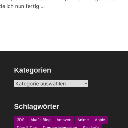
de ich nun fertig …
Kategorien
Kategorien
Schlagwörter
3DS
Aka´s Blog
Amazon
Anime
Apple
Dies & Das
Dumme Menschen
Einkäufe