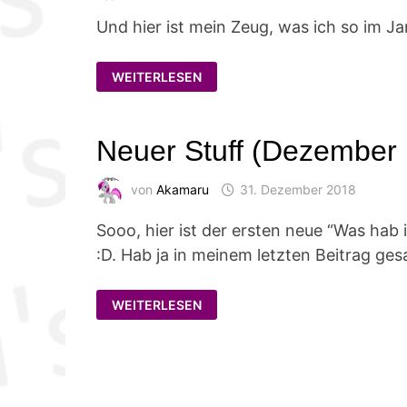
Und hier ist mein Zeug, was ich so im Ja
NEUER
WEITERLESEN
STUFF
(JANUAR
’19)
Neuer Stuff (Dezember 
von
Akamaru
31. Dezember 2018
Sooo, hier ist der ersten neue “Was hab
:D. Hab ja in meinem letzten Beitrag ges
NEUER
WEITERLESEN
STUFF
(DEZEMBER
’18)