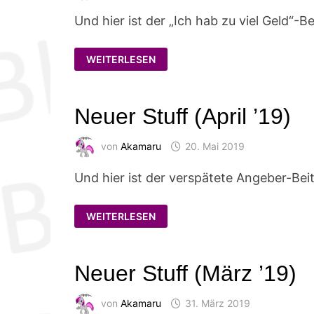
Und hier ist der „Ich hab zu viel Geld“-B
NEUER
WEITERLESEN
STUFF
(MAI
’19)
Neuer Stuff (April ’19)
von
Akamaru
20. Mai 2019
Und hier ist der verspätete Angeber-Beit
NEUER
WEITERLESEN
STUFF
(APRIL
’19)
Neuer Stuff (März ’19)
von
Akamaru
31. März 2019