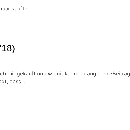
nuar kaufte.
’18)
 ich mir gekauft und womit kann ich angeben”-Beitra
agt, dass …