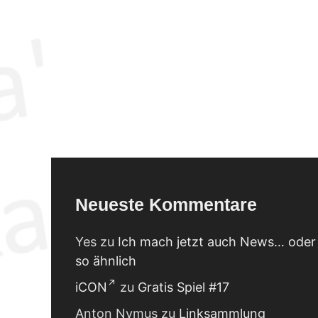
Neueste Kommentare
Yes
zu
Ich mach jetzt auch News… oder
so ähnlich
iCON
zu
Gratis Spiel #17
Anton Nymus
zu
Linksammlung