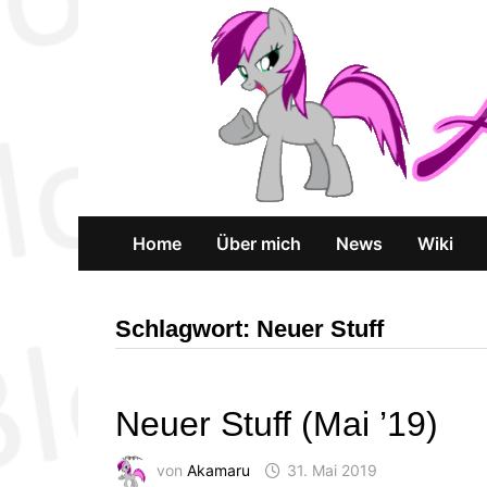
Zum
Inhalt
springen
Home
Über mich
News
Wiki
Schlagwort:
Neuer Stuff
Neuer Stuff (Mai ’19)
von
Akamaru
31. Mai 2019