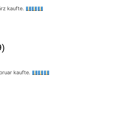
ärz kaufte.
9)
ebruar kaufte.
)