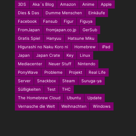
3DS
Aka´s Blog
Amazon
Anime
Apple
Dies & Das
Dumme Menschen
Einkäufe
Facebook
Fansub
Figur
Figuya
FromJapan
fromjapan.co.jp
GerSub
Gratis Spiel
Hanyuu
Hatsune Miku
Higurashi no Naku Koro ni
Homebrew
iPad
Japan
Japan Crate
Key
Linux
Mediacenter
Neuer Stuff
Nintendo
PonyWave
Probleme
Projekt
Real Life
Server
Snackbox
Steam
Suruga-ya
Süßigkeiten
Test
THC
The Homebrew Cloud
Ubuntu
Update
Vernasche die Welt
Weihnachten
Windows