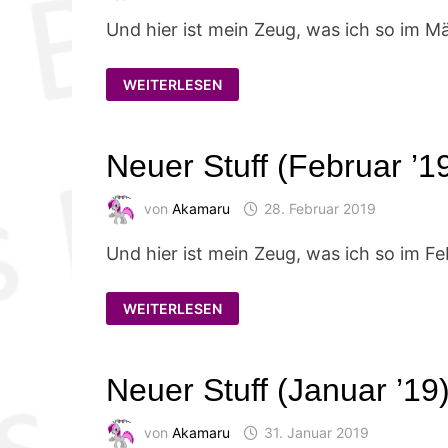
Und hier ist mein Zeug, was ich so im M
NEUER
WEITERLESEN
STUFF
(MÄRZ
’19)
Neuer Stuff (Februar ’1
von
Akamaru
28. Februar 2019
Und hier ist mein Zeug, was ich so im F
NEUER
WEITERLESEN
STUFF
(FEBRUAR
’19)
Neuer Stuff (Januar ’19
von
Akamaru
31. Januar 2019