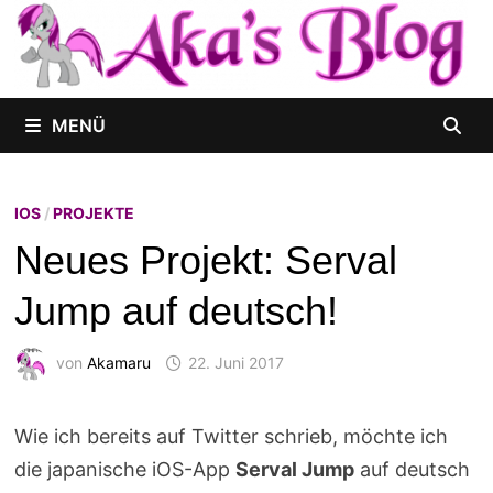
Zum
Inhalt
springen
MENÜ
IOS
/
PROJEKTE
Neues Projekt: Serval
Jump auf deutsch!
von
Akamaru
22. Juni 2017
Wie ich bereits auf Twitter schrieb, möchte ich
die japanische iOS-App
Serval Jump
auf deutsch