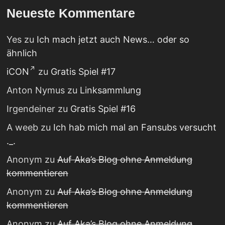
Neueste Kommentare
Yes
zu
Ich mach jetzt auch News… oder so
ähnlich
iCON
zu
Gratis Spiel #17
Anton Nymus
zu
Linksammlung
Irgendeiner
zu
Gratis Spiel #16
A weeb
zu
Ich hab mich mal an Fansubs versucht
._.
Anonym
zu
Auf Aka’s Blog ohne Anmeldung
kommentieren
Anonym
zu
Auf Aka’s Blog ohne Anmeldung
kommentieren
Anonym
zu
Auf Aka’s Blog ohne Anmeldung