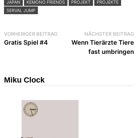
JAPAN
KEMONO FRIENDS
PROJEKT
PROJEKTE
SERVAL JUMP
Beitragsnavigation
Vorheriger
N
VORHERIGER BEITRAG
NÄCHSTER BEITRAG
Beitrag:
B
Gratis Spiel #4
Wenn Tierärzte Tiere
fast umbringen
Miku Clock