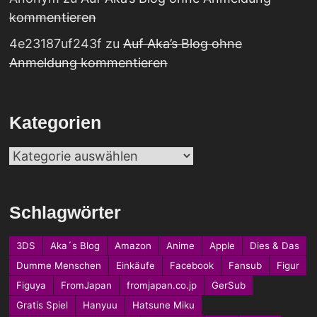
kommentieren
4e23187uf243f
zu
Auf Aka’s Blog ohne
Anmeldung kommentieren
Kategorien
Kategorien
Schlagwörter
3DS
Aka´s Blog
Amazon
Anime
Apple
Dies & Das
Dumme Menschen
Einkäufe
Facebook
Fansub
Figur
Figuya
FromJapan
fromjapan.co.jp
GerSub
Gratis Spiel
Hanyuu
Hatsune Miku