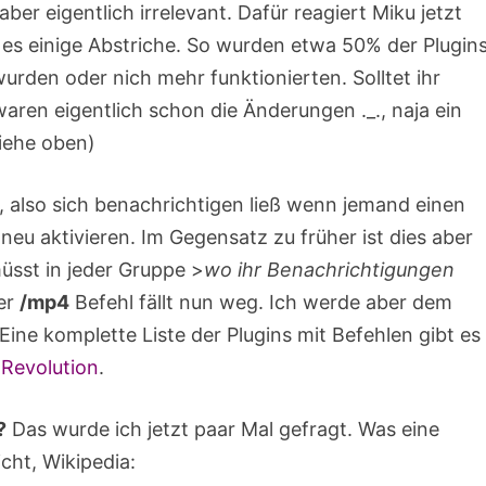
ber eigentlich irrelevant. Dafür reagiert Miku jetzt
b es einige Abstriche. So wurden etwa 50% der Plugin
wurden oder nich mehr funktionierten. Solltet ihr
aren eigentlich schon die Änderungen ._., naja ein
iehe oben)
e, also sich benachrichtigen ließ wenn jemand einen
eu aktivieren. Im Gegensatz zu früher ist dies aber
müsst in jeder Gruppe >
wo ihr Benachrichtigungen
er
/mp4
Befehl fällt nun weg. Ich werde aber dem
ine komplette Liste der Plugins mit Befehlen gibt es
 Revolution
.
?
Das wurde ich jetzt paar Mal gefragt. Was eine
icht, Wikipedia: