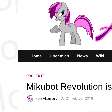
Zum
Inhalt
springen
Home
Über mich
News
Wiki
PROJEKTE
Mikubot Revolution is
von
Akamaru
21. Februar 2018