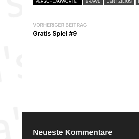
VERSCHLAGWORTET
BRAWL
CENTZILIUS
Beitragsnavigation
Vorheriger
VORHERIGER BEITRAG
Beitrag:
Gratis Spiel #9
Neueste Kommentare