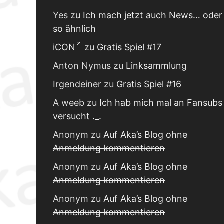
Yes
zu
Ich mach jetzt auch News… oder
so ähnlich
iCON
zu
Gratis Spiel #17
Anton Nymus
zu
Linksammlung
Irgendeiner
zu
Gratis Spiel #16
A weeb
zu
Ich hab mich mal an Fansubs
versucht ._.
Anonym
zu
Auf Aka’s Blog ohne
Anmeldung kommentieren
Anonym
zu
Auf Aka’s Blog ohne
Anmeldung kommentieren
Anonym
zu
Auf Aka’s Blog ohne
Anmeldung kommentieren