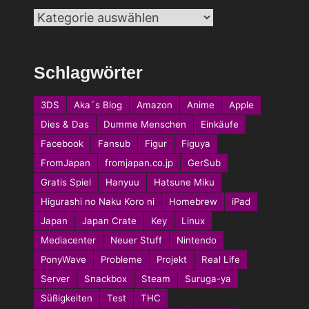
Kategorien
Schlagwörter
3DS
Aka´s Blog
Amazon
Anime
Apple
Dies & Das
Dumme Menschen
Einkäufe
Facebook
Fansub
Figur
Figuya
FromJapan
fromjapan.co.jp
GerSub
Gratis Spiel
Hanyuu
Hatsune Miku
Higurashi no Naku Koro ni
Homebrew
iPad
Japan
Japan Crate
Key
Linux
Mediacenter
Neuer Stuff
Nintendo
PonyWave
Probleme
Projekt
Real Life
Server
Snackbox
Steam
Suruga-ya
Süßigkeiten
Test
THC