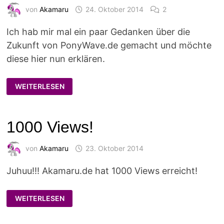
von
Akamaru
24. Oktober 2014
2
Ich hab mir mal ein paar Gedanken über die
Zukunft von PonyWave.de gemacht und möchte
diese hier nun erklären.
DIE
WEITERLESEN
ZUKUNFT
VON
PONYWAVE
1000 Views!
von
Akamaru
23. Oktober 2014
Juhuu!!! Akamaru.de hat 1000 Views erreicht!
1000
WEITERLESEN
VIEWS!