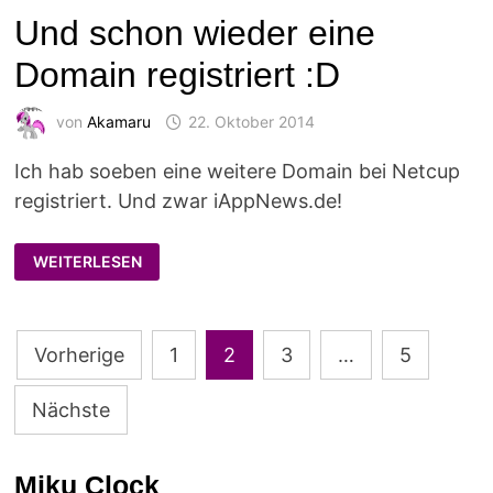
Und schon wieder eine
Domain registriert :D
von
Akamaru
22. Oktober 2014
Ich hab soeben eine weitere Domain bei Netcup
registriert. Und zwar iAppNews.de!
UND
WEITERLESEN
SCHON
WIEDER
EINE
DOMAIN
REGISTRIERT
Seitennummerierung
:D
Vorherige
1
2
3
…
5
der
Nächste
Beiträge
Miku Clock