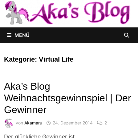
Zum
Inhalt
springen
MENÜ
Kategorie:
Virtual Life
Aka’s Blog
Weihnachtsgewinnspiel | Der
Gewinner
von
Akamaru
24. Dezember 2014
2
Der glückliche Gewinner ist…