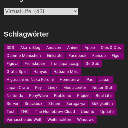
Kategorien
Schlagwörter
3DS
Aka´s Blog
Amazon
Anime
Apple
Dies & Das
Dumme Menschen
Einkäufe
Facebook
Fansub
Figur
Figuya
FromJapan
fromjapan.co.jp
GerSub
Gratis Spiel
Hanyuu
Hatsune Miku
Higurashi no Naku Koro ni
Homebrew
iPad
Japan
Japan Crate
Key
Linux
Mediacenter
Neuer Stuff
Nintendo
PonyWave
Probleme
Projekt
Real Life
Server
Snackbox
Steam
Suruga-ya
Süßigkeiten
Test
THC
The Homebrew Cloud
Ubuntu
Update
Vernasche die Welt
Weihnachten
Windows