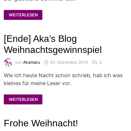
AKA’S
WEITERLESEN
BLOG
WEIHNACHTSGEWINNSPIEL
|
DER
GEWINNER
[Ende] Aka’s Blog
Weihnachtsgewinnspiel
von
Akamaru
24. Dezember 2014
3
Wie ich heute Nacht schon schrieb, hab ich was
kleines für meine Leser vor.
[ENDE]
WEITERLESEN
AKA’S
BLOG
WEIHNACHTSGEWINNSPIEL
Frohe Weihnacht!