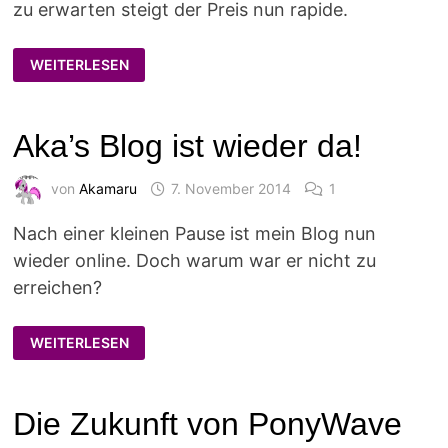
zu erwarten steigt der Preis nun rapide.
3DS
WEITERLESEN
EXPLOIT
SPIEL
„CUBIC
NINJA“
PREISBOOM
Aka’s Blog ist wieder da!
von
Akamaru
7. November 2014
1
Nach einer kleinen Pause ist mein Blog nun
wieder online. Doch warum war er nicht zu
erreichen?
AKA’S
WEITERLESEN
BLOG
IST
WIEDER
DA!
Die Zukunft von PonyWave