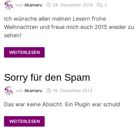
von
Akamaru
24. Dezember 2014
2
Ich wünsche allen meinen Lesern frohe
Weihnachten und freue mich euch 2015 wieder zu
sehen!
FROHE
WEITERLESEN
WEIHNACHT!
Sorry für den Spam
von
Akamaru
19. Dezember 2014
Das war keine Absicht. Ein Plugin war schuld
SORRY
WEITERLESEN
FÜR
DEN
SPAM