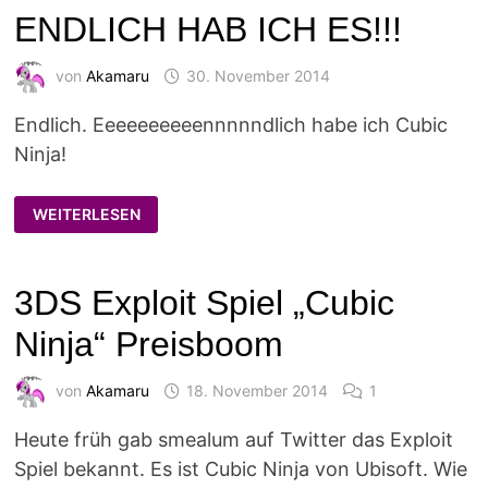
ENDLICH HAB ICH ES!!!
von
Akamaru
30. November 2014
Endlich. Eeeeeeeeeennnnndlich habe ich Cubic
Ninja!
ENDLICH
WEITERLESEN
HAB
ICH
ES!!!
3DS Exploit Spiel „Cubic
Ninja“ Preisboom
von
Akamaru
18. November 2014
1
Heute früh gab smealum auf Twitter das Exploit
Spiel bekannt. Es ist Cubic Ninja von Ubisoft. Wie