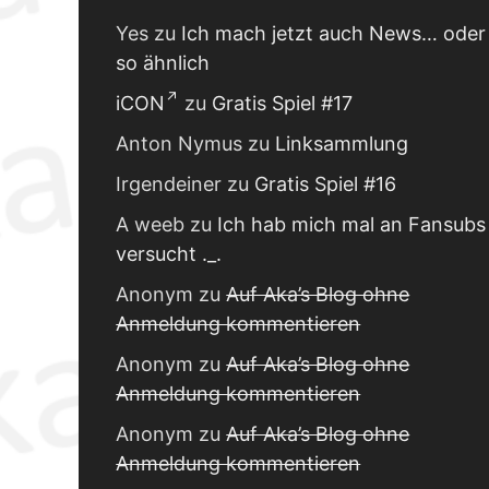
Yes
zu
Ich mach jetzt auch News… oder
so ähnlich
iCON
zu
Gratis Spiel #17
Anton Nymus
zu
Linksammlung
Irgendeiner
zu
Gratis Spiel #16
A weeb
zu
Ich hab mich mal an Fansubs
versucht ._.
Anonym
zu
Auf Aka’s Blog ohne
Anmeldung kommentieren
Anonym
zu
Auf Aka’s Blog ohne
Anmeldung kommentieren
Anonym
zu
Auf Aka’s Blog ohne
Anmeldung kommentieren