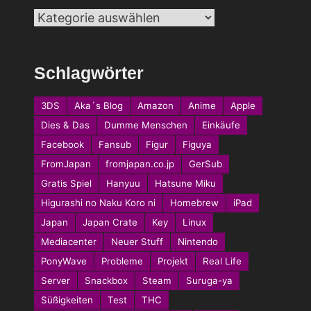
Kategorien
Schlagwörter
3DS
Aka´s Blog
Amazon
Anime
Apple
Dies & Das
Dumme Menschen
Einkäufe
Facebook
Fansub
Figur
Figuya
FromJapan
fromjapan.co.jp
GerSub
Gratis Spiel
Hanyuu
Hatsune Miku
Higurashi no Naku Koro ni
Homebrew
iPad
Japan
Japan Crate
Key
Linux
Mediacenter
Neuer Stuff
Nintendo
PonyWave
Probleme
Projekt
Real Life
Server
Snackbox
Steam
Suruga-ya
Süßigkeiten
Test
THC