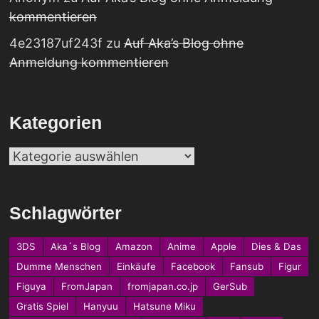
kommentieren
4e23187uf243f
zu
Auf Aka’s Blog ohne
Anmeldung kommentieren
Kategorien
Kategorien
Schlagwörter
3DS
Aka´s Blog
Amazon
Anime
Apple
Dies & Das
Dumme Menschen
Einkäufe
Facebook
Fansub
Figur
Figuya
FromJapan
fromjapan.co.jp
GerSub
Gratis Spiel
Hanyuu
Hatsune Miku