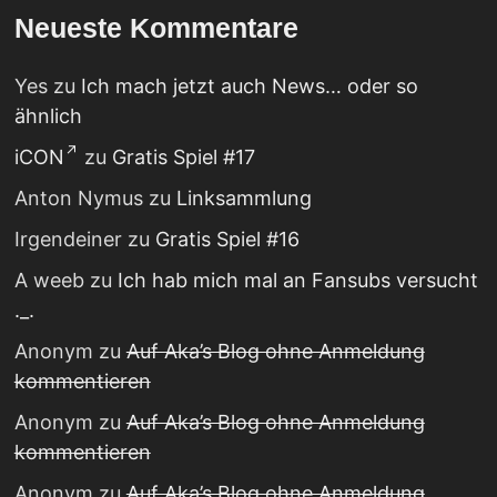
Neueste Kommentare
Yes
zu
Ich mach jetzt auch News… oder so
ähnlich
iCON
zu
Gratis Spiel #17
Anton Nymus
zu
Linksammlung
Irgendeiner
zu
Gratis Spiel #16
A weeb
zu
Ich hab mich mal an Fansubs versucht
._.
Anonym
zu
Auf Aka’s Blog ohne Anmeldung
kommentieren
Anonym
zu
Auf Aka’s Blog ohne Anmeldung
kommentieren
Anonym
zu
Auf Aka’s Blog ohne Anmeldung