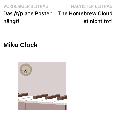
Beitragsnavigation
Vorheriger
N
VORHERIGER BEITRAG
NÄCHSTER BEITRAG
Beitrag:
B
Das /r/place Poster
The Homebrew Cloud
hängt!
ist nicht tot!
Miku Clock