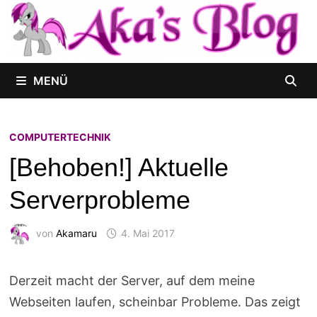
Zum
Inhalt
springen
MENÜ
COMPUTERTECHNIK
[Behoben!] Aktuelle
Serverprobleme
von
Akamaru
4. Mai 2017
Derzeit macht der Server, auf dem meine
Webseiten laufen, scheinbar Probleme. Das zeigt