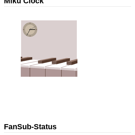
Miku Clock
FanSub-Status