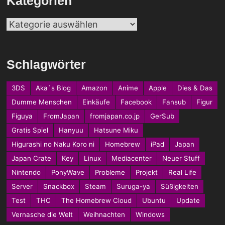
Kategorien
Kategorien
Schlagwörter
3DS
Aka´s Blog
Amazon
Anime
Apple
Dies & Das
Dumme Menschen
Einkäufe
Facebook
Fansub
Figur
Figuya
FromJapan
fromjapan.co.jp
GerSub
Gratis Spiel
Hanyuu
Hatsune Miku
Higurashi no Naku Koro ni
Homebrew
iPad
Japan
Japan Crate
Key
Linux
Mediacenter
Neuer Stuff
Nintendo
PonyWave
Probleme
Projekt
Real Life
Server
Snackbox
Steam
Suruga-ya
Süßigkeiten
Test
THC
The Homebrew Cloud
Ubuntu
Update
Vernasche die Welt
Weihnachten
Windows