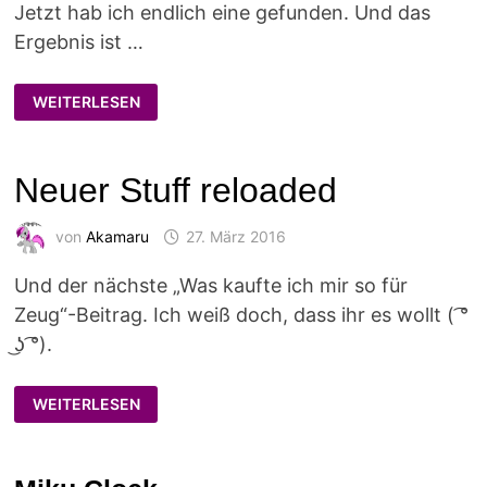
Jetzt hab ich endlich eine gefunden. Und das
Ergebnis ist …
NEUER
WEITERLESEN
LOOK
FÜR
MEIN
LAPTOP
:3
Neuer Stuff reloaded
von
Akamaru
27. März 2016
Und der nächste „Was kaufte ich mir so für
Zeug“-Beitrag. Ich weiß doch, dass ihr es wollt ( ͡°
͜ʖ ͡°).
NEUER
WEITERLESEN
STUFF
RELOADED