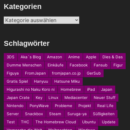
Kategorien
Kategorien
Schlagwörter
3DS
Aka´s Blog
Amazon
Anime
Apple
Dies & Das
Dumme Menschen
Einkäufe
Facebook
Fansub
Figur
Figuya
FromJapan
fromjapan.co.jp
GerSub
Gratis Spiel
Hanyuu
Hatsune Miku
Higurashi no Naku Koro ni
Homebrew
iPad
Japan
Japan Crate
Key
Linux
Mediacenter
Neuer Stuff
Nintendo
PonyWave
Probleme
Projekt
Real Life
Server
Snackbox
Steam
Suruga-ya
Süßigkeiten
Test
THC
The Homebrew Cloud
Ubuntu
Update
Vernasche die Welt
Weihnachten
Windows