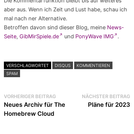
Die Kommentarfunktion bleibt bis auf weiteres
aber aus. Wenn ich Zeit und Lust habe, schau ich
mal nach ner Alternative.
Betroffen davon sind dieser Blog, meine
News-
Seite
,
GibMirSpiele.de
und
PonyWave IMG
.
VERSCHLAGWORTET
DISQUS
KOMMENTIEREN
SPAM
Beitragsnavigation
Vorheriger
N
VORHERIGER BEITRAG
NÄCHSTER BEITRAG
Beitrag:
B
Neues Archiv für The
Pläne für 2023
Homebrew Cloud