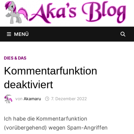
Zum
Inhalt
springen
MENÜ
DIES & DAS
Kommentarfunktion
deaktiviert
von
Akamaru
7. Dezember 2022
Ich habe die Kommentarfunktion
(vorübergehend) wegen Spam-Angriffen