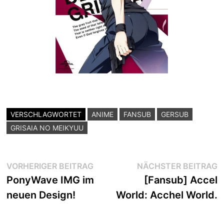
VERSCHLAGWORTET
ANIME
FANSUB
GERSUB
GRISAIA NO MEIKYUU
Beitragsnavigation
Vorheriger
N
VORHERIGER BEITRAG
NÄCHSTER BEITRAG
Beitrag:
B
PonyWave IMG im
[Fansub] Accel
neuen Design!
World: Acchel World.