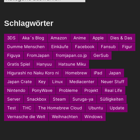
Schlagwörter
3DS
Aka´s Blog
Amazon
Anime
Apple
Dies & Das
Dumme Menschen
Einkäufe
Facebook
Fansub
Figur
Figuya
FromJapan
fromjapan.co.jp
GerSub
Gratis Spiel
Hanyuu
Hatsune Miku
Higurashi no Naku Koro ni
Homebrew
iPad
Japan
Japan Crate
Key
Linux
Mediacenter
Neuer Stuff
Nintendo
PonyWave
Probleme
Projekt
Real Life
Server
Snackbox
Steam
Suruga-ya
Süßigkeiten
Test
THC
The Homebrew Cloud
Ubuntu
Update
Vernasche die Welt
Weihnachten
Windows