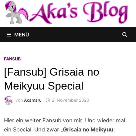
Zum
Inhalt
springen
MENÜ
FANSUB
[Fansub] Grisaia no
Meikyuu Special
von
Akamaru
2. November 2020
Hier ein weiter Fansub von mir. Und wieder mal
ein Special. Und zwar „
Grisaia no Meikyuu: