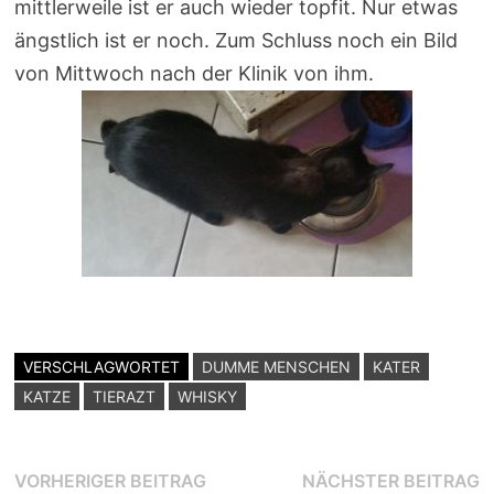
mittlerweile ist er auch wieder topfit. Nur etwas
ängstlich ist er noch. Zum Schluss noch ein Bild
von Mittwoch nach der Klinik von ihm.
VERSCHLAGWORTET
DUMME MENSCHEN
KATER
KATZE
TIERAZT
WHISKY
Beitragsnavigation
Vorheriger
N
VORHERIGER BEITRAG
NÄCHSTER BEITRAG