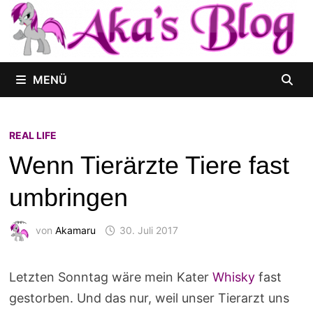
Zum
Inhalt
springen
MENÜ
REAL LIFE
Wenn Tierärzte Tiere fast
umbringen
von
Akamaru
30. Juli 2017
Letzten Sonntag wäre mein Kater
Whisky
fast
gestorben. Und das nur, weil unser Tierarzt uns