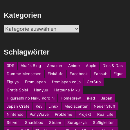
Kategorien
Kategorien
Schlagwörter
3DS
Aka´s Blog
Amazon
Anime
Apple
Dies & Das
Dumme Menschen
Einkäufe
Facebook
Fansub
Figur
Figuya
FromJapan
fromjapan.co.jp
GerSub
Gratis Spiel
Hanyuu
Hatsune Miku
Higurashi no Naku Koro ni
Homebrew
iPad
Japan
Japan Crate
Key
Linux
Mediacenter
Neuer Stuff
Nintendo
PonyWave
Probleme
Projekt
Real Life
Server
Snackbox
Steam
Suruga-ya
Süßigkeiten