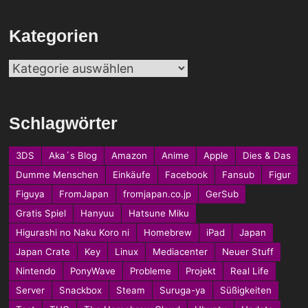
Kategorien
Kategorien
Schlagwörter
3DS
Aka´s Blog
Amazon
Anime
Apple
Dies & Das
Dumme Menschen
Einkäufe
Facebook
Fansub
Figur
Figuya
FromJapan
fromjapan.co.jp
GerSub
Gratis Spiel
Hanyuu
Hatsune Miku
Higurashi no Naku Koro ni
Homebrew
iPad
Japan
Japan Crate
Key
Linux
Mediacenter
Neuer Stuff
Nintendo
PonyWave
Probleme
Projekt
Real Life
Server
Snackbox
Steam
Suruga-ya
Süßigkeiten