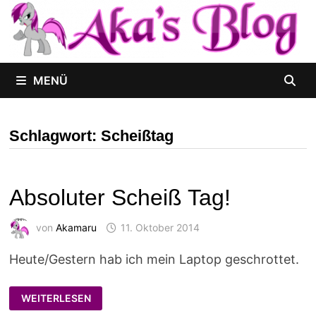
Zum
Inhalt
springen
MENÜ
Schlagwort:
Scheißtag
Absoluter Scheiß Tag!
von
Akamaru
11. Oktober 2014
Heute/Gestern hab ich mein Laptop geschrottet.
ABSOLUTER
WEITERLESEN
SCHEISS T
AG!