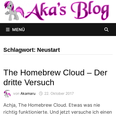
Zum
Inhalt
springen
MENÜ
Schlagwort:
Neustart
The Homebrew Cloud – Der
dritte Versuch
von
Akamaru
22. Oktober 2017
Achja, The Homebrew Cloud. Etwas was nie
richtig funktionierte. Und jetzt versuche ich einen