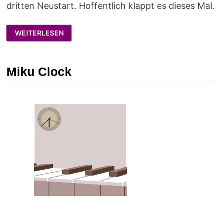
dritten Neustart. Hoffentlich klappt es dieses Mal.
THE
WEITERLESEN
HOMEBREW
CLOUD
–
DER
DRITTE
Miku Clock
VERSUCH