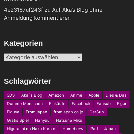
4e23187uf243f
zu
Auf Aka’s Blog ohne
Anmeldung kommentieren
Kategorien
Kategorien
Schlagwörter
3DS
Aka´s Blog
Amazon
Anime
Apple
Dies & Das
Dumme Menschen
Einkäufe
Facebook
Fansub
Figur
Figuya
FromJapan
fromjapan.co.jp
GerSub
Gratis Spiel
Hanyuu
Hatsune Miku
Higurashi no Naku Koro ni
Homebrew
iPad
Japan