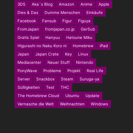
3DS
Aka´s Blog
Amazon
Anime
Apple
Dies & Das
Dumme Menschen
Einkäufe
Facebook
Fansub
Figur
Figuya
FromJapan
fromjapan.co.jp
GerSub
Gratis Spiel
Hanyuu
Hatsune Miku
Higurashi no Naku Koro ni
Homebrew
iPad
Japan
Japan Crate
Key
Linux
Mediacenter
Neuer Stuff
Nintendo
PonyWave
Probleme
Projekt
Real Life
Server
Snackbox
Steam
Suruga-ya
Süßigkeiten
Test
THC
The Homebrew Cloud
Ubuntu
Update
Vernasche die Welt
Weihnachten
Windows