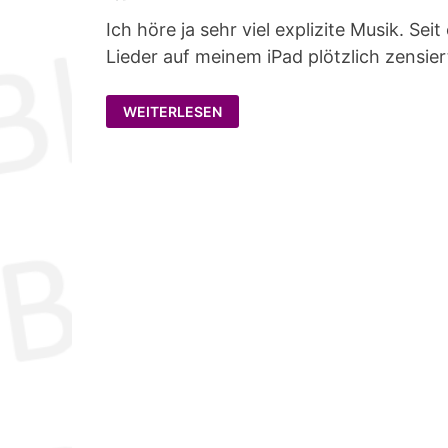
Ich höre ja sehr viel explizite Musik. Se
Lieder auf meinem iPad plötzlich zensier
APPLE
WEITERLESEN
ZENSIERT
MEINE
MUSIK
AUF
DEM
IPAD