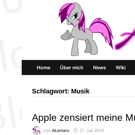
Zum
Inhalt
springen
Home
Über mich
News
Wiki
Schlagwort:
Musik
Apple zensiert meine M
von
Akamaru
21. Juli 2016