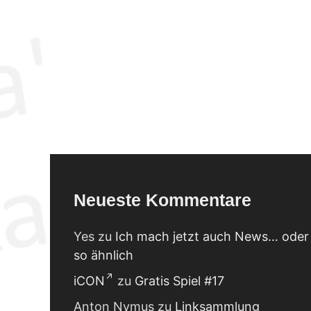
Neueste Kommentare
Yes
zu
Ich mach jetzt auch News… oder
so ähnlich
iCON
zu
Gratis Spiel #17
Anton Nymus
zu
Linksammlung