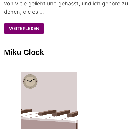
von viele geliebt und gehasst, und ich gehöre zu
denen, die es …
GENSHIN
WEITERLESEN
IMPACT
MANGA
ALS
EBOOK!
Miku Clock