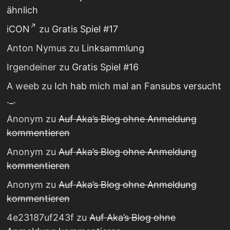
ähnlich
iCON
zu
Gratis Spiel #17
Anton Nymus
zu
Linksammlung
Irgendeiner
zu
Gratis Spiel #16
A weeb
zu
Ich hab mich mal an Fansubs versucht
._.
Anonym
zu
Auf Aka’s Blog ohne Anmeldung
kommentieren
Anonym
zu
Auf Aka’s Blog ohne Anmeldung
kommentieren
Anonym
zu
Auf Aka’s Blog ohne Anmeldung
kommentieren
4e23187uf243f
zu
Auf Aka’s Blog ohne