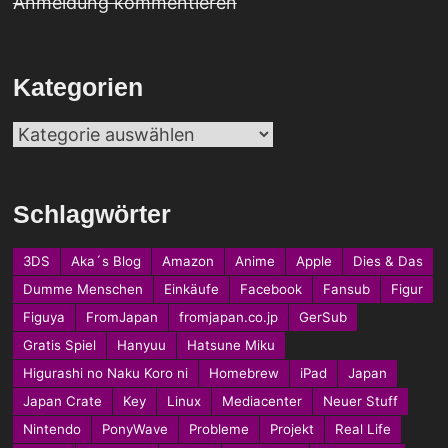
Anmeldung kommentieren
Kategorien
Kategorien
Schlagwörter
3DS
Aka´s Blog
Amazon
Anime
Apple
Dies & Das
Dumme Menschen
Einkäufe
Facebook
Fansub
Figur
Figuya
FromJapan
fromjapan.co.jp
GerSub
Gratis Spiel
Hanyuu
Hatsune Miku
Higurashi no Naku Koro ni
Homebrew
iPad
Japan
Japan Crate
Key
Linux
Mediacenter
Neuer Stuff
Nintendo
PonyWave
Probleme
Projekt
Real Life