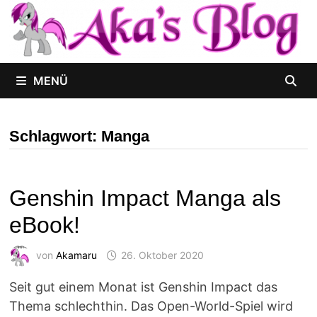
Zum
Inhalt
springen
MENÜ
Schlagwort:
Manga
Genshin Impact Manga als
eBook!
von
Akamaru
26. Oktober 2020
Seit gut einem Monat ist Genshin Impact das
Thema schlechthin. Das Open-World-Spiel wird