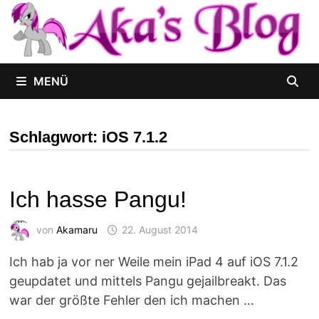
Zum
Inhalt
springen
MENÜ
Schlagwort:
iOS 7.1.2
Ich hasse Pangu!
von
Akamaru
22. August 2014
Ich hab ja vor ner Weile mein iPad 4 auf iOS 7.1.2
geupdatet und mittels Pangu gejailbreakt. Das
war der größte Fehler den ich machen …