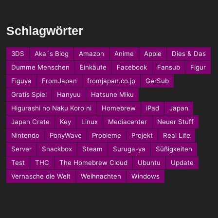
Schlagwörter
3DS
Aka´s Blog
Amazon
Anime
Apple
Dies & Das
Dumme Menschen
Einkäufe
Facebook
Fansub
Figur
Figuya
FromJapan
fromjapan.co.jp
GerSub
Gratis Spiel
Hanyuu
Hatsune Miku
Higurashi no Naku Koro ni
Homebrew
iPad
Japan
Japan Crate
Key
Linux
Mediacenter
Neuer Stuff
Nintendo
PonyWave
Probleme
Projekt
Real Life
Server
Snackbox
Steam
Suruga-ya
Süßigkeiten
Test
THC
The Homebrew Cloud
Ubuntu
Update
Vernasche die Welt
Weihnachten
Windows