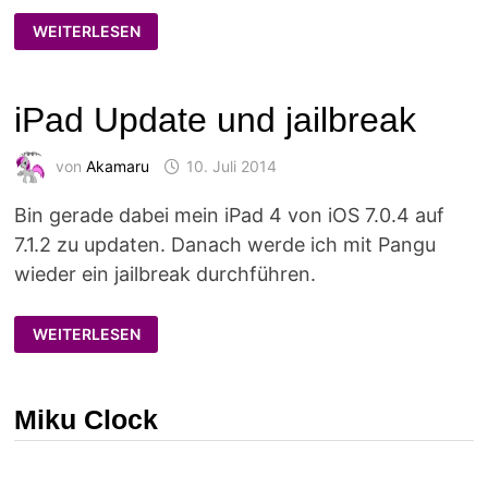
ICH
WEITERLESEN
HASSE
PANGU!
iPad Update und jailbreak
von
Akamaru
10. Juli 2014
Bin gerade dabei mein iPad 4 von iOS 7.0.4 auf
7.1.2 zu updaten. Danach werde ich mit Pangu
wieder ein jailbreak durchführen.
IPAD
WEITERLESEN
UPDATE
UND
JAILBREAK
Miku Clock