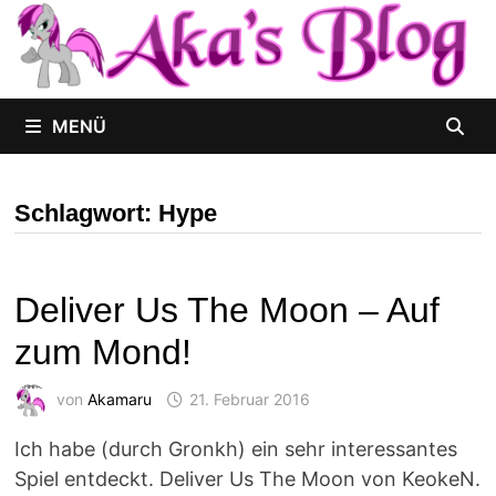
Zum
Inhalt
springen
MENÜ
Schlagwort:
Hype
Deliver Us The Moon – Auf
zum Mond!
von
Akamaru
21. Februar 2016
Ich habe (durch Gronkh) ein sehr interessantes
Spiel entdeckt. Deliver Us The Moon von KeokeN.