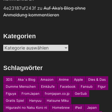
4e23187uf243f
zu
Auf Aka’s Blog ohne
Anmeldung kommentieren
Kategorien
Kategorien
Schlagwörter
3DS
Aka´s Blog
Amazon
Anime
Apple
Dies & Das
Dumme Menschen
Einkäufe
Facebook
Fansub
Figur
Figuya
FromJapan
fromjapan.co.jp
GerSub
Gratis Spiel
Hanyuu
Hatsune Miku
Higurashi no Naku Koro ni
Homebrew
iPad
Japan