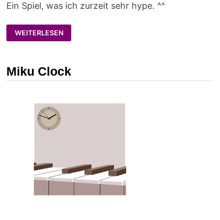
Ein Spiel, was ich zurzeit sehr hype. ^^
DELIVER
WEITERLESEN
US
THE
MOON
–
AUF
Miku Clock
ZUM
MOND!