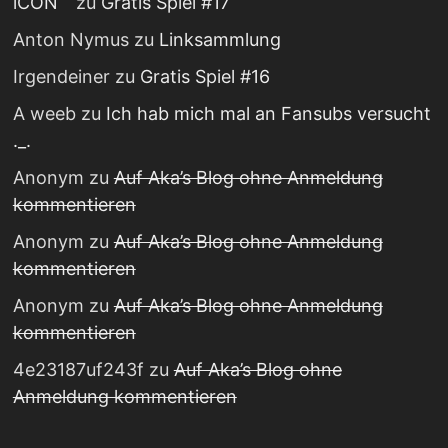
iCON
zu
Gratis Spiel #17
Anton Nymus
zu
Linksammlung
Irgendeiner
zu
Gratis Spiel #16
A weeb
zu
Ich hab mich mal an Fansubs versucht
._.
Anonym
zu
Auf Aka’s Blog ohne Anmeldung
kommentieren
Anonym
zu
Auf Aka’s Blog ohne Anmeldung
kommentieren
Anonym
zu
Auf Aka’s Blog ohne Anmeldung
kommentieren
4e23187uf243f
zu
Auf Aka’s Blog ohne
Anmeldung kommentieren