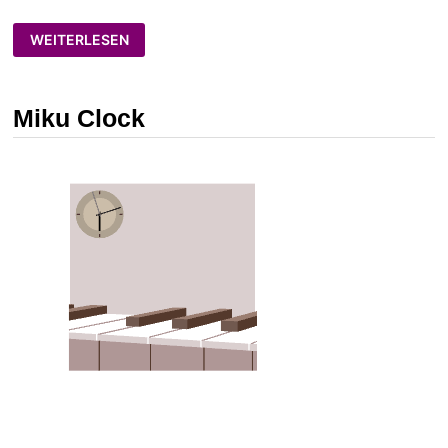
ALEXA
WEITERLESEN
–
MEIN
NEUES
SPIELZEUG
Miku Clock