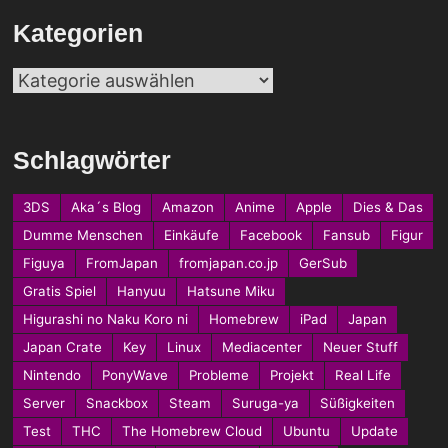
Kategorien
Kategorien
Schlagwörter
3DS
Aka´s Blog
Amazon
Anime
Apple
Dies & Das
Dumme Menschen
Einkäufe
Facebook
Fansub
Figur
Figuya
FromJapan
fromjapan.co.jp
GerSub
Gratis Spiel
Hanyuu
Hatsune Miku
Higurashi no Naku Koro ni
Homebrew
iPad
Japan
Japan Crate
Key
Linux
Mediacenter
Neuer Stuff
Nintendo
PonyWave
Probleme
Projekt
Real Life
Server
Snackbox
Steam
Suruga-ya
Süßigkeiten
Test
THC
The Homebrew Cloud
Ubuntu
Update