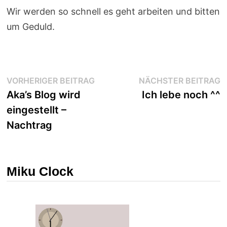
Wir werden so schnell es geht arbeiten und bitten
um Geduld.
Beitragsnavigation
Vorheriger
N
VORHERIGER BEITRAG
NÄCHSTER BEITRAG
Beitrag:
B
Aka’s Blog wird
Ich lebe noch ^^
eingestellt –
Nachtrag
Miku Clock