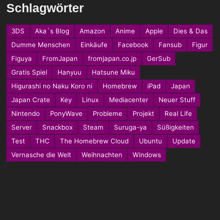
Schlagwörter
3DS
Aka´s Blog
Amazon
Anime
Apple
Dies & Das
Dumme Menschen
Einkäufe
Facebook
Fansub
Figur
Figuya
FromJapan
fromjapan.co.jp
GerSub
Gratis Spiel
Hanyuu
Hatsune Miku
Higurashi no Naku Koro ni
Homebrew
iPad
Japan
Japan Crate
Key
Linux
Mediacenter
Neuer Stuff
Nintendo
PonyWave
Probleme
Projekt
Real Life
Server
Snackbox
Steam
Suruga-ya
Süßigkeiten
Test
THC
The Homebrew Cloud
Ubuntu
Update
Vernasche die Welt
Weihnachten
Windows