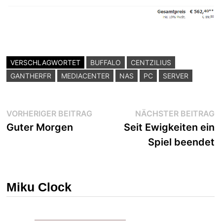
VERSCHLAGWORTET
BUFFALO
CENTZILIUS
GANTHERFR
MEDIACENTER
NAS
PC
SERVER
Beitragsnavigation
Vorheriger
N
VORHERIGER BEITRAG
NÄCHSTER BEITRAG
Beitrag:
B
Guter Morgen
Seit Ewigkeiten ein
Spiel beendet
Miku Clock