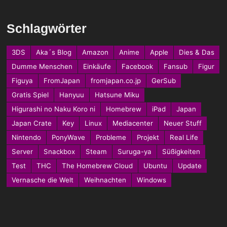
Schlagwörter
3DS
Aka´s Blog
Amazon
Anime
Apple
Dies & Das
Dumme Menschen
Einkäufe
Facebook
Fansub
Figur
Figuya
FromJapan
fromjapan.co.jp
GerSub
Gratis Spiel
Hanyuu
Hatsune Miku
Higurashi no Naku Koro ni
Homebrew
iPad
Japan
Japan Crate
Key
Linux
Mediacenter
Neuer Stuff
Nintendo
PonyWave
Probleme
Projekt
Real Life
Server
Snackbox
Steam
Suruga-ya
Süßigkeiten
Test
THC
The Homebrew Cloud
Ubuntu
Update
Vernasche die Welt
Weihnachten
Windows