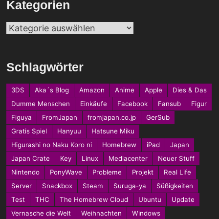
Kategorien
Kategorien
Schlagwörter
3DS
Aka´s Blog
Amazon
Anime
Apple
Dies & Das
Dumme Menschen
Einkäufe
Facebook
Fansub
Figur
Figuya
FromJapan
fromjapan.co.jp
GerSub
Gratis Spiel
Hanyuu
Hatsune Miku
Higurashi no Naku Koro ni
Homebrew
iPad
Japan
Japan Crate
Key
Linux
Mediacenter
Neuer Stuff
Nintendo
PonyWave
Probleme
Projekt
Real Life
Server
Snackbox
Steam
Suruga-ya
Süßigkeiten
Test
THC
The Homebrew Cloud
Ubuntu
Update
Vernasche die Welt
Weihnachten
Windows