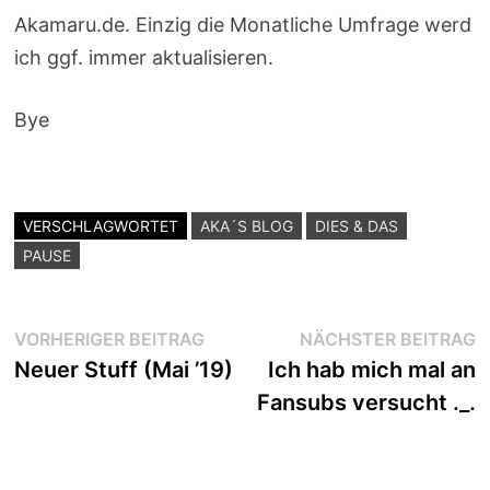
Akamaru.de. Einzig die Monatliche Umfrage werd
ich ggf. immer aktualisieren.
Bye
VERSCHLAGWORTET
AKA´S BLOG
DIES & DAS
PAUSE
Beitragsnavigation
Vorheriger
N
VORHERIGER BEITRAG
NÄCHSTER BEITRAG
Beitrag:
B
Neuer Stuff (Mai ’19)
Ich hab mich mal an
Fansubs versucht ._.