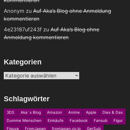
kommentieren
Anonym
zu
Auf Aka’s Blog ohne Anmeldung
kommentieren
4e23187uf243f
zu
Auf Aka’s Blog ohne
Anmeldung kommentieren
Kategorien
Kategorien
Schlagwörter
3DS
Aka´s Blog
Amazon
Anime
Apple
Dies & Das
Dumme Menschen
Einkäufe
Facebook
Fansub
Figur
Figuya
FromJapan
fromjapan.co.jp
GerSub