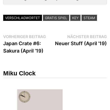
VERSCHLAGWORTET
GRATIS SPIEL
KEY
STEAM
Beitragsnavigation
Vorheriger
N
VORHERIGER BEITRAG
NÄCHSTER BEITRAG
Beitrag:
B
Japan Crate #6:
Neuer Stuff (April ’19)
Sakura (April ’19)
Miku Clock