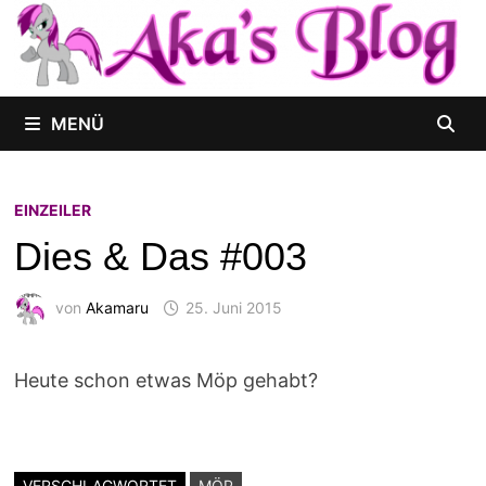
Zum
Inhalt
springen
MENÜ
EINZEILER
Dies & Das #003
von
Akamaru
25. Juni 2015
Heute schon etwas Möp gehabt?
VERSCHLAGWORTET
MÖP