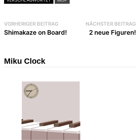
Beitragsnavigation
Vorheriger
N
VORHERIGER BEITRAG
NÄCHSTER BEITRAG
Beitrag:
B
Shimakaze on Board!
2 neue Figuren!
Miku Clock