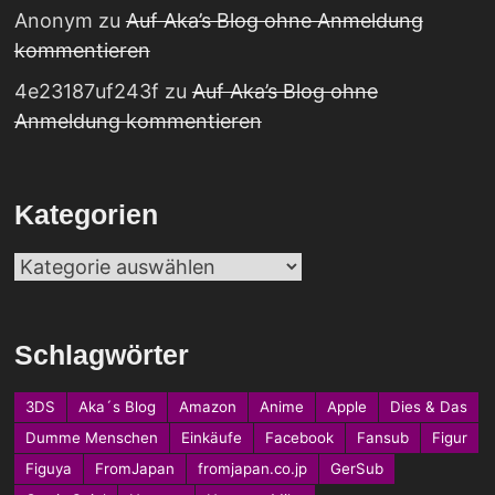
Anonym
zu
Auf Aka’s Blog ohne Anmeldung
kommentieren
4e23187uf243f
zu
Auf Aka’s Blog ohne
Anmeldung kommentieren
Kategorien
Kategorien
Schlagwörter
3DS
Aka´s Blog
Amazon
Anime
Apple
Dies & Das
Dumme Menschen
Einkäufe
Facebook
Fansub
Figur
Figuya
FromJapan
fromjapan.co.jp
GerSub