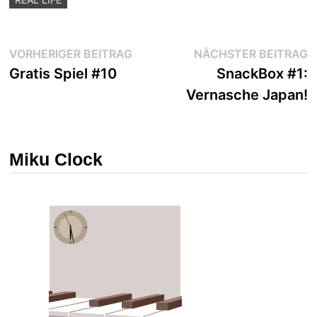
Beitragsnavigation
Vorheriger
N
VORHERIGER BEITRAG
NÄCHSTER BEITRAG
Beitrag:
B
Gratis Spiel #10
SnackBox #1:
Vernasche Japan!
Miku Clock