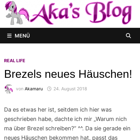
Zum
Inhalt
springen
MENÜ
REAL LIFE
Brezels neues Häuschen!
von
Akamaru
24. August 2018
Da es etwas her ist, seitdem ich hier was
geschrieben habe, dachte ich mir „Warum nich
ma über Brezel schreiben?“ ^^. Da sie gerade ein
neues Häuschen bekommen hat, passt das