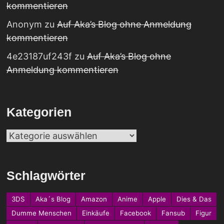
kommentieren
Anonym
zu
Auf Aka’s Blog ohne Anmeldung
kommentieren
4e23187uf243f
zu
Auf Aka’s Blog ohne
Anmeldung kommentieren
Kategorien
Kategorien
Schlagwörter
3DS
Aka´s Blog
Amazon
Anime
Apple
Dies & Das
Dumme Menschen
Einkäufe
Facebook
Fansub
Figur