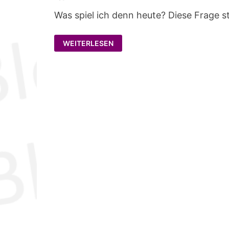
Was spiel ich denn heute? Diese Frage ste
WAS
WEITERLESEN
SPIEL
ICH
DENN
HEUTE?