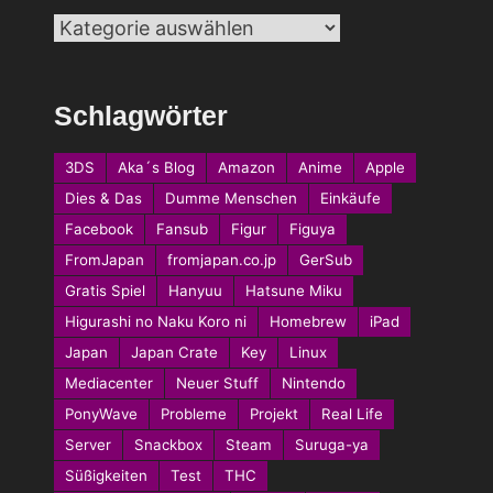
Kategorien
Schlagwörter
3DS
Aka´s Blog
Amazon
Anime
Apple
Dies & Das
Dumme Menschen
Einkäufe
Facebook
Fansub
Figur
Figuya
FromJapan
fromjapan.co.jp
GerSub
Gratis Spiel
Hanyuu
Hatsune Miku
Higurashi no Naku Koro ni
Homebrew
iPad
Japan
Japan Crate
Key
Linux
Mediacenter
Neuer Stuff
Nintendo
PonyWave
Probleme
Projekt
Real Life
Server
Snackbox
Steam
Suruga-ya
Süßigkeiten
Test
THC