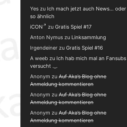
Yes
zu
Ich mach jetzt auch News… oder
so ähnlich
iCON
zu
Gratis Spiel #17
Anton Nymus
zu
Linksammlung
Irgendeiner
zu
Gratis Spiel #16
A weeb
zu
Ich hab mich mal an Fansubs
versucht ._.
Anonym
zu
Auf Aka’s Blog ohne
Anmeldung kommentieren
Anonym
zu
Auf Aka’s Blog ohne
Anmeldung kommentieren
Anonym
zu
Auf Aka’s Blog ohne
Anmeldung kommentieren