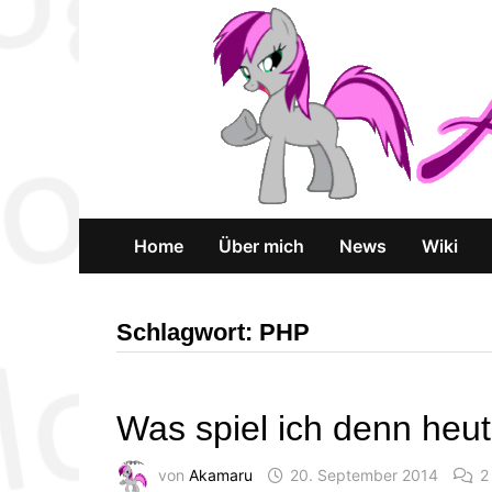
Zum
Inhalt
springen
Home
Über mich
News
Wiki
Schlagwort:
PHP
Was spiel ich denn heu
von
Akamaru
20. September 2014
2