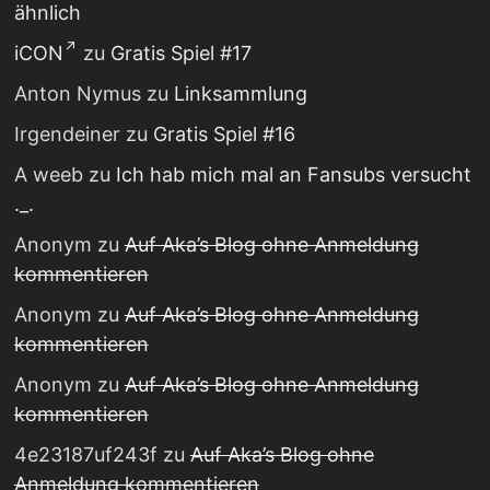
ähnlich
iCON
zu
Gratis Spiel #17
Anton Nymus
zu
Linksammlung
Irgendeiner
zu
Gratis Spiel #16
A weeb
zu
Ich hab mich mal an Fansubs versucht
._.
Anonym
zu
Auf Aka’s Blog ohne Anmeldung
kommentieren
Anonym
zu
Auf Aka’s Blog ohne Anmeldung
kommentieren
Anonym
zu
Auf Aka’s Blog ohne Anmeldung
kommentieren
4e23187uf243f
zu
Auf Aka’s Blog ohne
Anmeldung kommentieren