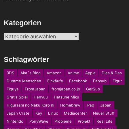
Kategorien
Kategorien
Schlagwörter
3DS
Aka´s Blog
Amazon
Anime
Apple
Dies & Das
Dumme Menschen
Einkäufe
Facebook
Fansub
Figur
Figuya
FromJapan
fromjapan.co.jp
GerSub
Gratis Spiel
Hanyuu
Hatsune Miku
Higurashi no Naku Koro ni
Homebrew
iPad
Japan
Japan Crate
Key
Linux
Mediacenter
Neuer Stuff
Nintendo
PonyWave
Probleme
Projekt
Real Life