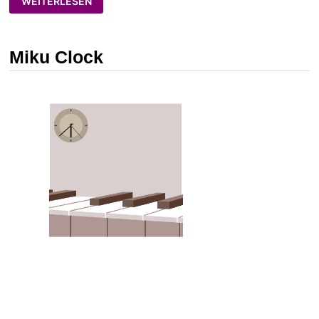
WEITERLESEN
STUFF!
Miku Clock