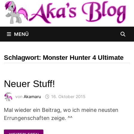
Zum
Inhalt
springen
MENÜ
Schlagwort:
Monster Hunter 4 Ultimate
Neuer Stuff!
von
Akamaru
16. Oktober 2015
Mal wieder ein Beitrag, wo ich meine neusten
Errungenschaften zeige. ^^
NEUER