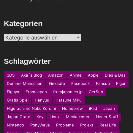
Kategorien
Kategorien
Schlagwörter
3DS
Aka´s Blog
Amazon
Anime
Apple
Dies & Das
Dumme Menschen
Einkäufe
Facebook
Fansub
Figur
Figuya
FromJapan
fromjapan.co.jp
GerSub
Gratis Spiel
Hanyuu
Hatsune Miku
Higurashi no Naku Koro ni
Homebrew
iPad
Japan
Japan Crate
Key
Linux
Mediacenter
Neuer Stuff
Nintendo
PonyWave
Probleme
Projekt
Real Life