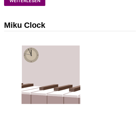
WEITERLESEN
STUFF!
Miku Clock