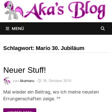
Zum
Inhalt
springen
MENÜ
Schlagwort:
Mario 30. Jubiläum
Neuer Stuff!
von
Akamaru
16. Oktober 2015
Mal wieder ein Beitrag, wo ich meine neusten
Errungenschaften zeige. ^^
NEUER