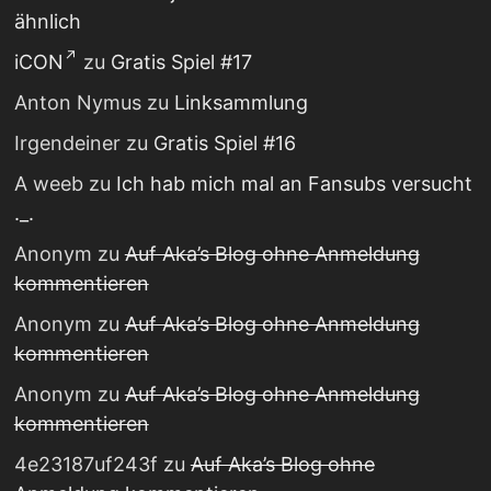
ähnlich
iCON
zu
Gratis Spiel #17
Anton Nymus
zu
Linksammlung
Irgendeiner
zu
Gratis Spiel #16
A weeb
zu
Ich hab mich mal an Fansubs versucht
._.
Anonym
zu
Auf Aka’s Blog ohne Anmeldung
kommentieren
Anonym
zu
Auf Aka’s Blog ohne Anmeldung
kommentieren
Anonym
zu
Auf Aka’s Blog ohne Anmeldung
kommentieren
4e23187uf243f
zu
Auf Aka’s Blog ohne