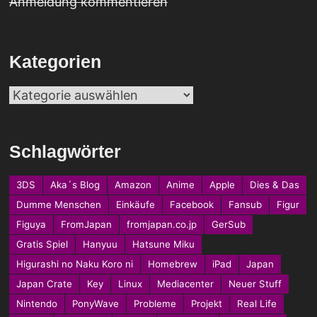
Anmeldung kommentieren
Kategorien
Kategorien
Schlagwörter
3DS
Aka´s Blog
Amazon
Anime
Apple
Dies & Das
Dumme Menschen
Einkäufe
Facebook
Fansub
Figur
Figuya
FromJapan
fromjapan.co.jp
GerSub
Gratis Spiel
Hanyuu
Hatsune Miku
Higurashi no Naku Koro ni
Homebrew
iPad
Japan
Japan Crate
Key
Linux
Mediacenter
Neuer Stuff
Nintendo
PonyWave
Probleme
Projekt
Real Life