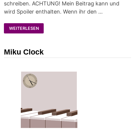
schreiben. ACHTUNG! Mein Beitrag kann und
wird Spoiler enthalten. Wenn ihr den …
HONIG
WEITERLESEN
IM
KOPF
–
MEINE
MEINUNG
Miku Clock
DAZU