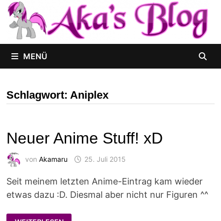
Zum
Inhalt
springen
MENÜ
Schlagwort:
Aniplex
Neuer Anime Stuff! xD
von
Akamaru
25. Juli 2015
Seit meinem letzten Anime-Eintrag kam wieder
etwas dazu :D. Diesmal aber nicht nur Figuren ^^
NEUER