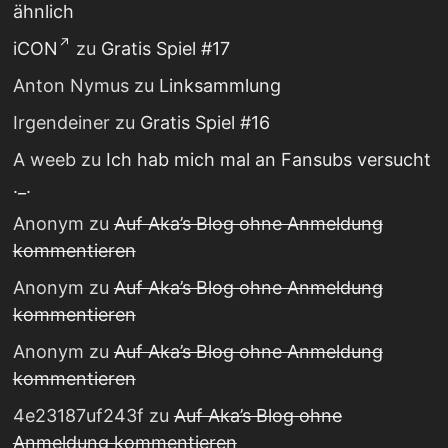
ähnlich
iCON
zu
Gratis Spiel #17
Anton Nymus
zu
Linksammlung
Irgendeiner
zu
Gratis Spiel #16
A weeb
zu
Ich hab mich mal an Fansubs versucht
._.
Anonym
zu
Auf Aka’s Blog ohne Anmeldung
kommentieren
Anonym
zu
Auf Aka’s Blog ohne Anmeldung
kommentieren
Anonym
zu
Auf Aka’s Blog ohne Anmeldung
kommentieren
4e23187uf243f
zu
Auf Aka’s Blog ohne
Anmeldung kommentieren