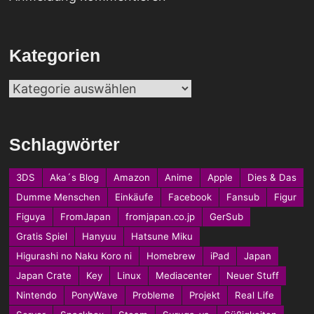
Kategorien
Kategorien
Schlagwörter
3DS
Aka´s Blog
Amazon
Anime
Apple
Dies & Das
Dumme Menschen
Einkäufe
Facebook
Fansub
Figur
Figuya
FromJapan
fromjapan.co.jp
GerSub
Gratis Spiel
Hanyuu
Hatsune Miku
Higurashi no Naku Koro ni
Homebrew
iPad
Japan
Japan Crate
Key
Linux
Mediacenter
Neuer Stuff
Nintendo
PonyWave
Probleme
Projekt
Real Life