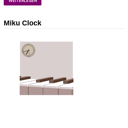
WEITERLESEN
ANIME
STUFF!
XD
Miku Clock