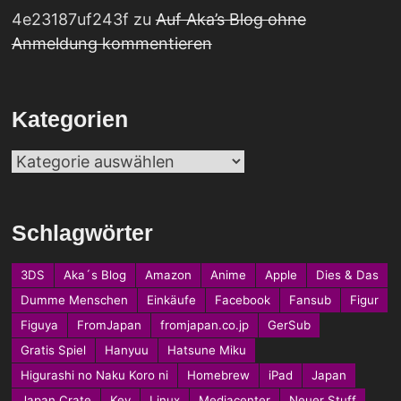
4e23187uf243f
zu
Auf Aka’s Blog ohne
Anmeldung kommentieren
Kategorien
Kategorien
Schlagwörter
3DS
Aka´s Blog
Amazon
Anime
Apple
Dies & Das
Dumme Menschen
Einkäufe
Facebook
Fansub
Figur
Figuya
FromJapan
fromjapan.co.jp
GerSub
Gratis Spiel
Hanyuu
Hatsune Miku
Higurashi no Naku Koro ni
Homebrew
iPad
Japan
Japan Crate
Key
Linux
Mediacenter
Neuer Stuff