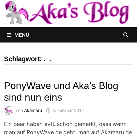
Zum
Inhalt
springen
MENÜ
Schlagwort:
._.
PonyWave und Aka’s Blog
sind nun eins
von
Akamaru
3. Februar 2017
Ein paar haben evtl. schon gemerkt, dass wenn
man auf PonyWave.de geht, man auf Akamaru.de