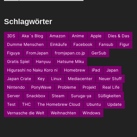
Schlagwörter
3DS
Aka´s Blog
Amazon
Anime
Apple
Dies & Das
Dumme Menschen
Einkäufe
Facebook
Fansub
Figur
Figuya
FromJapan
fromjapan.co.jp
GerSub
Gratis Spiel
Hanyuu
Hatsune Miku
Higurashi no Naku Koro ni
Homebrew
iPad
Japan
Japan Crate
Key
Linux
Mediacenter
Neuer Stuff
Nintendo
PonyWave
Probleme
Projekt
Real Life
Server
Snackbox
Steam
Suruga-ya
Süßigkeiten
Test
THC
The Homebrew Cloud
Ubuntu
Update
Vernasche die Welt
Weihnachten
Windows