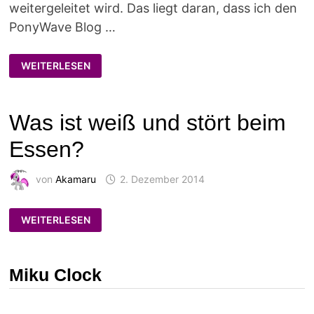
weitergeleitet wird. Das liegt daran, dass ich den
PonyWave Blog …
PONYWAVE
WEITERLESEN
UND
AKA’S
BLOG
SIND
NUN
Was ist weiß und stört beim
EINS
Essen?
von
Akamaru
2. Dezember 2014
WAS
WEITERLESEN
IST
WEISS U
ND S
TÖRT B
EIM E
Miku Clock
SSEN?